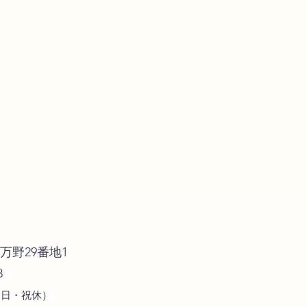
万野29番地1
8
・日・祝休）